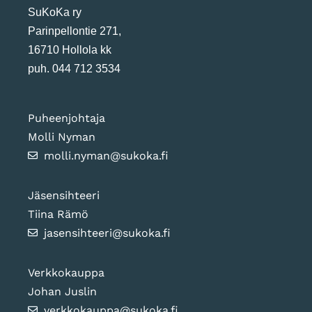
SuKoKa ry
Parinpellontie 271,
16710 Hollola kk
puh. 044 712 3534
Puheenjohtaja
Molli Nyman
molli.nyman@sukoka.fi
Jäsensihteeri
Tiina Rämö
jasensihteeri@sukoka.fi
Verkkokauppa
Johan Juslin
verkkokauppa@sukoka.fi