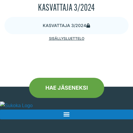
KASVATTAJA 3/2024
KASVATTAJA 3/2024
SISÄLLYSLUETTELO
HAE JÄSENEKSI