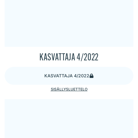
KASVATTAJA 4/2022
KASVATTAJA 4/2022
SISÄLLYSLUETTELO