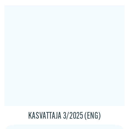
KASVATTAJA 3/2025 (ENG)